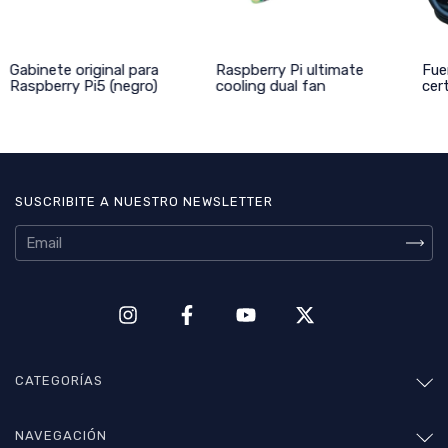
Gabinete original para
Raspberry Pi ultimate
Fue
Raspberry Pi5 (negro)
cooling dual fan
cert
SUSCRIBITE A NUESTRO NEWSLETTER
CATEGORÍAS
NAVEGACIÓN